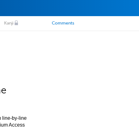
Kanji
Comments
he
 line-by-line
mium Access