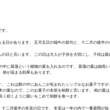
です。
入る日があります。 五月五日の端午の節句と、十二月の後半の
もの日と言います。 この日は大人が子供を大切にし、子供は親
呂の中に菖蒲という植物の葉を入れるのです。 菖蒲の葉は細長
。 体が温まる効果もあります。
す。 これは餅の中にあんこが包まれたシンプルなお菓子ですが
う木の葉なので、このお菓子の名前を柏餅と言います。 柏の葉
も長く続くように願いをこめて柏餅を食べます。
、十二月後半の冬至の日です。 冬至は一年の内で一番昼間が短