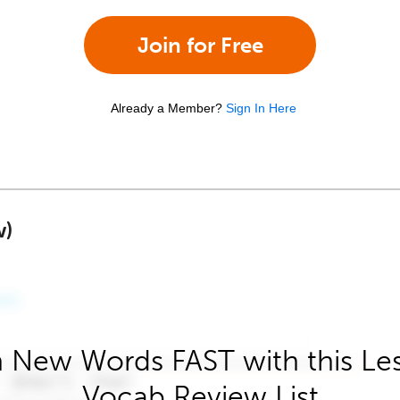
Join for Free
Already a Member?
Sign In Here
w)
 New Words FAST with this Le
Vocab Review List