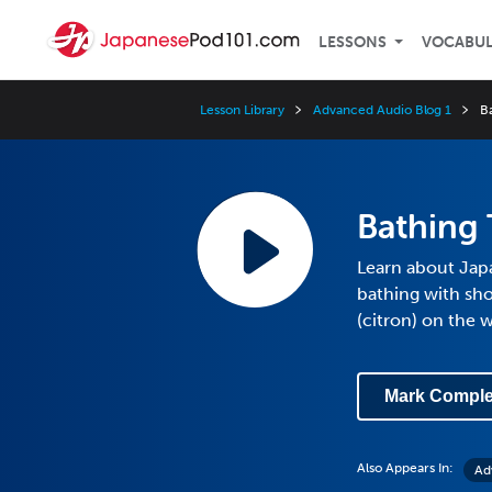
LESSONS
VOCABU
Lesson Library
Advanced Audio Blog 1
B
Bathing 
Learn about Jap
bathing with sho
(citron) on the w
Mark Comple
Also Appears In:
Ad