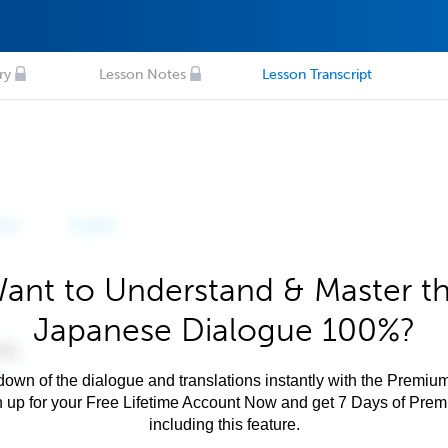
ry
Lesson Notes
Lesson Transcript
ant to Understand & Master t
Japanese Dialogue 100%?
own of the dialogue and translations instantly with the Premium
n up for your Free Lifetime Account Now and get 7 Days of Pre
including this feature.