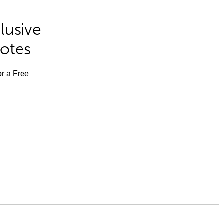
lusive
Notes
or a Free