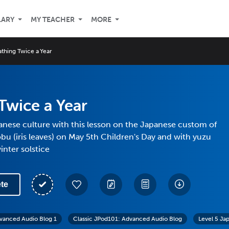
LARY
MY TEACHER
MORE
athing Twice a Year
Twice a Year
anese culture with this lesson on the Japanese custom of
bu (iris leaves) on May 5th Children's Day and with yuzu
inter solstice
te
vanced Audio Blog 1
Classic JPod101: Advanced Audio Blog
Level 5 Ja