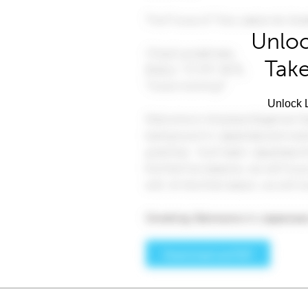
Unloc
Take
Unlock L