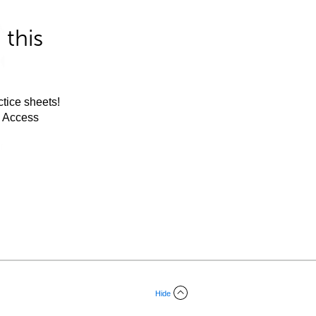
this
tice sheets!
m Access
Hide