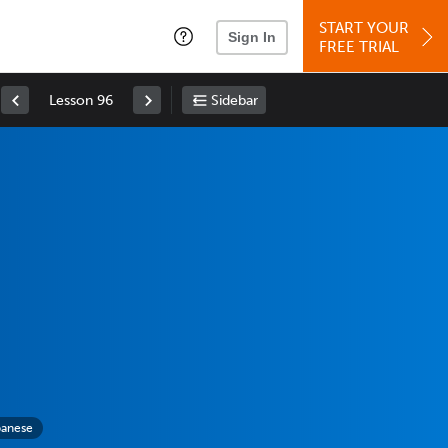
START YOUR
Sign In
FREE TRIAL
Lesson 96
Sidebar
panese