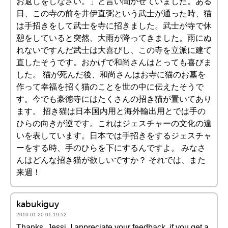
お返しをしなさい。」と言い聞かせていました。ある
日、この寺の前を井伊直弼という武士が通った時、猫
は手招きをして武士を寺に招きました。武士が寺で休
憩をしていると突然、大雨が降ってきました。雨にぬ
れないですんだ武士は大喜びし、この寺を立派に建て
直したそうです。おかげで和尚さんはとっても喜びま
した。 猫が死んだ後、和尚さんはお寺に猫のお墓を
作って幸福を招く猫のことを世の中に伝えたそうで
す。今でも豪徳寺にはたくさんの招き猫が置いてあり
ます。 招き猫は日本国内用と海外輸出用とでは手の
ひらの向きが逆です。これはジェスチャーの文化の違
いを表しています。日本では手招きをするジェスチャ
ーをする時、手のひらを下にするんですよ。 みなさ
んはどんな招き猫が欲しいですか？ それでは、また
来週！
kabukiguy
2010-01-20 01:19:52
Thanks, Jessi. I appreciate your feedback. if you get a