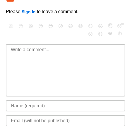
Please
to leave a comment.
Sign In
😄
😳
😁
😒
😎
😠
😆
😅
😉
😭
😇
😴
❤️
👍
😮
😈