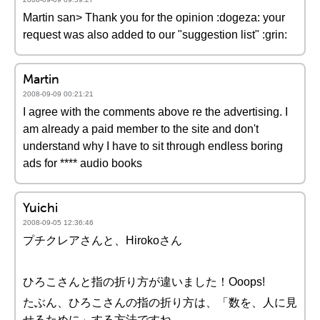
Martin san> Thank you for the opinion :dogeza: your
request was also added to our "suggestion list" :grin:
Martin
2008-09-09 00:21:21
I agree with the comments above re the advertising. I
am already a paid member to the site and don't
understand why I have to sit through endless boring
ads for **** audio books
Yuichi
2008-09-05 12:36:46
プチクレアさんと、Hirokoさん
ひろこさんと指の折り方が違いました！Ooops!
たぶん、ひろこさんの指の折り方は、「数を、人に見
せるために」する方法ですね。