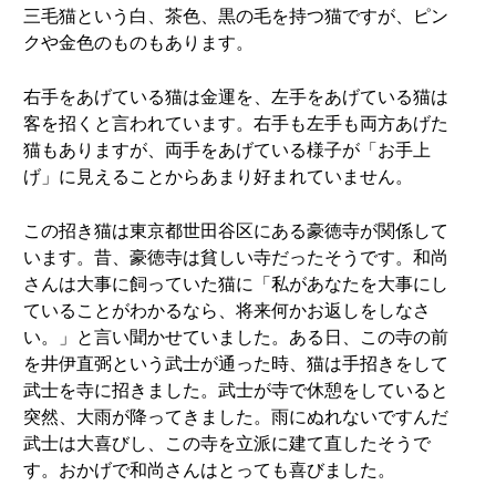
三毛猫という白、茶色、黒の毛を持つ猫ですが、ピン
クや金色のものもあります。
右手をあげている猫は金運を、左手をあげている猫は
客を招くと言われています。右手も左手も両方あげた
猫もありますが、両手をあげている様子が「お手上
げ」に見えることからあまり好まれていません。
この招き猫は東京都世田谷区にある豪徳寺が関係して
います。昔、豪徳寺は貧しい寺だったそうです。和尚
さんは大事に飼っていた猫に「私があなたを大事にし
ていることがわかるなら、将来何かお返しをしなさ
い。」と言い聞かせていました。ある日、この寺の前
を井伊直弼という武士が通った時、猫は手招きをして
武士を寺に招きました。武士が寺で休憩をしていると
突然、大雨が降ってきました。雨にぬれないですんだ
武士は大喜びし、この寺を立派に建て直したそうで
す。おかげで和尚さんはとっても喜びました。