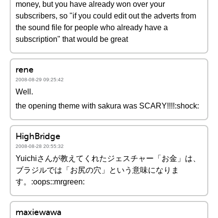
money, but you have already won over your
subscribers, so "if you could edit out the adverts from
the sound file for people who already have a
subscription" that would be great
rene
2008-08-29 09:25:42
Well.
the opening theme with sakura was SCARY!!!!:shock:
HighBridge
2008-08-28 20:55:32
Yuichiさんが教えてくれたジェスチャー「お金」は、
ブラジルでは「お尻の穴」という意味になりま
す。:oops::mrgreen:
maxiewawa