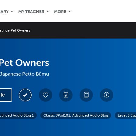
LARY
MY TEACHER
MORE
trange Pet Owners
 Pet Owners
 Japanese Petto Būmu
te
vanced Audio Blog 1
Classic JPod101: Advanced Audio Blog
Level 5 Ja