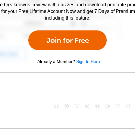
e breakdowns, review with quizzes and download printable prac
 for your Free Lifetime Account Now and get 7 Days of Premiu
including this feature.
Join for Free
Already a Member?
Sign In Here
😄
😳
😁
😒
😎
😠
😆
😅