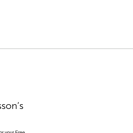
sson’s
for your Free