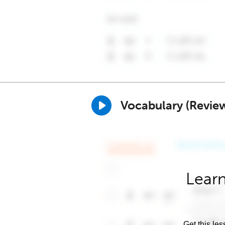
Vocabulary (Revie
Learn
Get this les