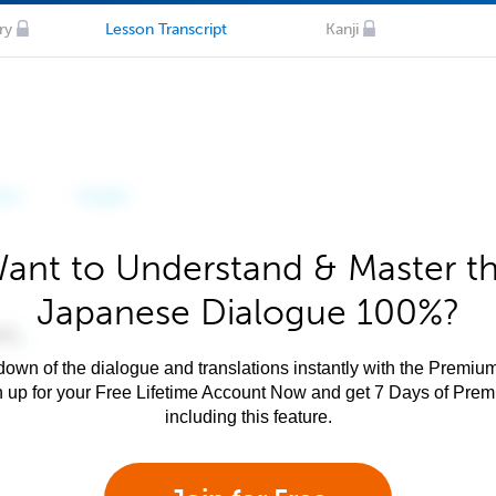
ry
Lesson Transcript
Kanji
ant to Understand & Master t
Japanese Dialogue 100%?
own of the dialogue and translations instantly with the Premium
n up for your Free Lifetime Account Now and get 7 Days of Pre
including this feature.