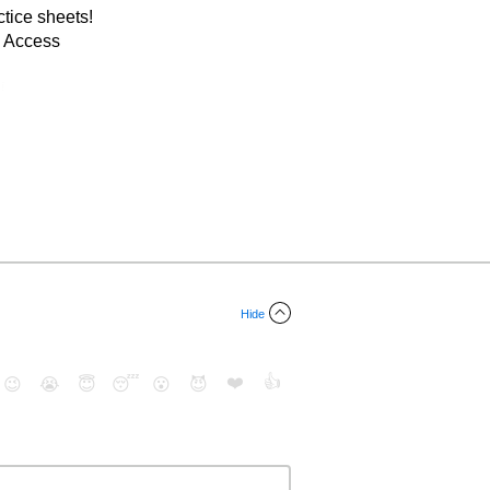
tice sheets!
m Access
Hide
❤️
👍
😉
😭
😇
😴
😮
😈