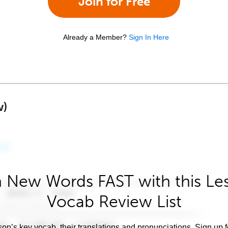
Join for Free
Already a Member?
Sign In Here
w)
 New Words FAST with this Le
Vocab Review List
son’s key vocab, their translations and pronunciations. Sign up 