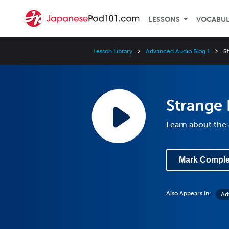
LESSONS
VOCABU
Lesson Library
Advanced Audio Blog 1
S
Strange
Learn about the
Mark Comple
Also Appears In:
Ad