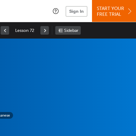
START YOUR
Sign In
FREE TRIAL
Lesson 72
Sidebar
panese