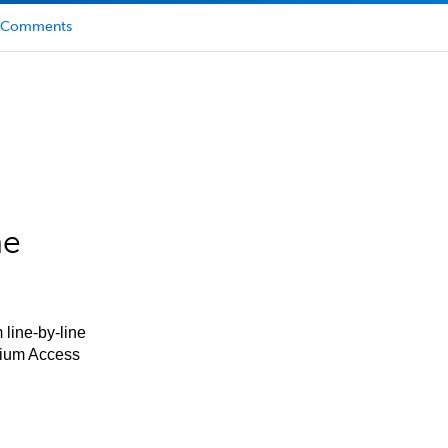
Comments
he
 line-by-line
mium Access