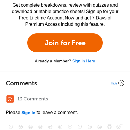
Get complete breakdowns, review with quizzes and
download printable practice sheets! Sign up for your
Free Lifetime Account Now and get 7 Days of
Premium Access including this feature.
Join for Free
Already a Member?
Sign In Here
Comments
Hide
13 Comments
Please
to leave a comment.
Sign In
😄
😳
😁
😒
😎
😠
😆
😅
😉
😭
😇
😴