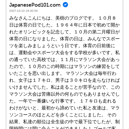
JapanesePod101.com
2007-10-10 18:30:56
みなさんこんにちは、美樹のブログです。 １０月８
日は体育の日でした。１９６４年に日本で初めて開か
れたオリンピックを記念して、１０月の第二月曜日が
体育の日になりました。体育の日は、みんなでスポー
ツを楽しみましょうという日です。体育の日前後に
は、運動会やスポーツ大会をする学校が多いです。私
の通っていた高校では、１１月にマラソン大会があっ
たので、１０月のこの時期にはマラソンの練習をして
いたことを思い出します。 マラソン大会は毎年行わ
れ、女子は１７キロ、男子は３０キロを走らなければ
いけませんでした。私は走ることが苦手なので、この
マラソン大会は苦痛以外の何ものでもありませんでし
た。一年で一番嫌いな行事です。 １７キロも走れる
わけがないと、最初から諦めていた私と友達は、マラ
ソンコースのほとんどを歩くことにしました。 その
結果、私達の順位は全生徒の中で最下位でしたが、制
限時間には間に合うことができました！ ゴールで私