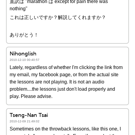
直訳は "marathon は except for pain there was
nothing"
これは正しいですか？解説してくれますか？
ありがとう！
Nihonglish
2010-12-10 00:40:57
Lately, regardless of whether I'm clicking the link from
my email, my facebook page, or from the actual site
the lessons are not playing. It is not an audio
problem....the lessons just don't load properly and
play. Please advise.
Tseng-Nan Tsai
2010-12-09 21:49:02
Sometimes on the throwback lessons, like this one, I