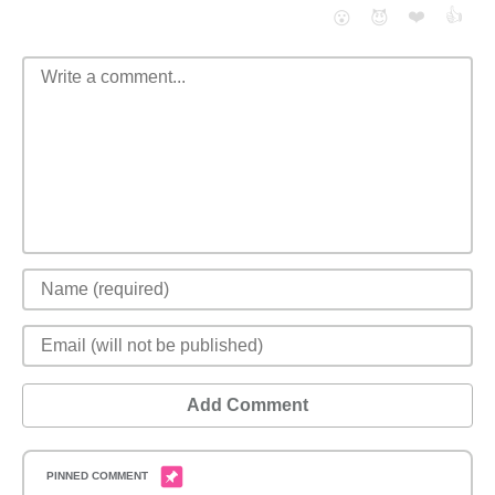
❤️
👍
😮
😈
Add Comment