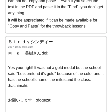
can not do "copy and paste" . Even if you select the
text in the PDF and paste it in the "Find", you don't get
any thing.
It will be appreciated if it can be made available for
"Copy and Paste" for the throwback lessons.
Ｓｉｎｄｙシンディー
2007-10-23 06:41:19
Ｍｉｋｉ 美樹さん :lol:
Yes your right! It was not a gold medal but the school
said "Lets pretend it's gold" because of the color and it
has the school's name, the miles and the class.
:hachimaki:
お願いします！:dogeza: