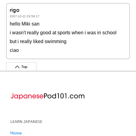
rigo
2007-10-11 03:59:17
hello Miki san
i wasn't really good at sports when i was in school
but i really liked swimming
ciao
Top
LEARN JAPANESE
Home