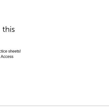
this
tice sheets!
m Access