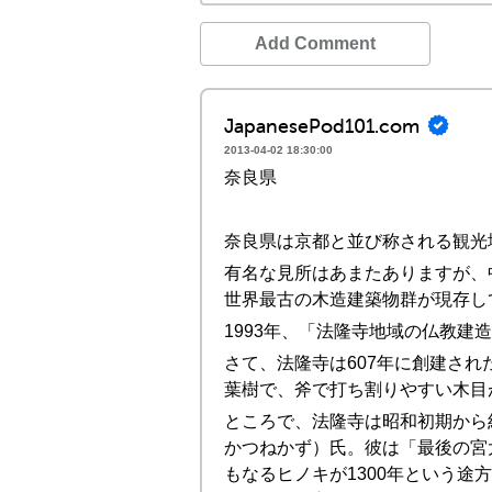
Add Comment
JapanesePod101.com
2013-04-02 18:30:00
奈良県
奈良県は京都と並び称される観光
有名な見所はあまたありますが、
世界最古の木造建築物群が現存し
1993年、「法隆寺地域の仏教
さて、法隆寺は607年に創建さ
葉樹で、斧で打ち割りやすい木目
ところで、法隆寺は昭和初期から
かつねかず）氏。彼は「最後の宮
もなるヒノキが1300年という