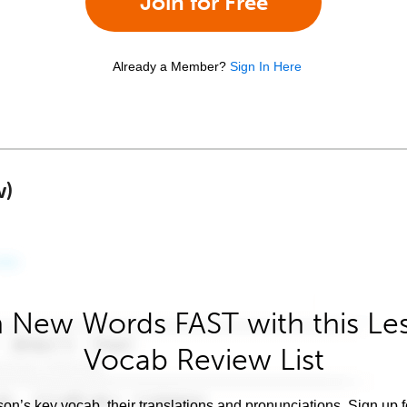
Join for Free
Already a Member?
Sign In Here
w)
 New Words FAST with this Le
Vocab Review List
son’s key vocab, their translations and pronunciations. Sign up 