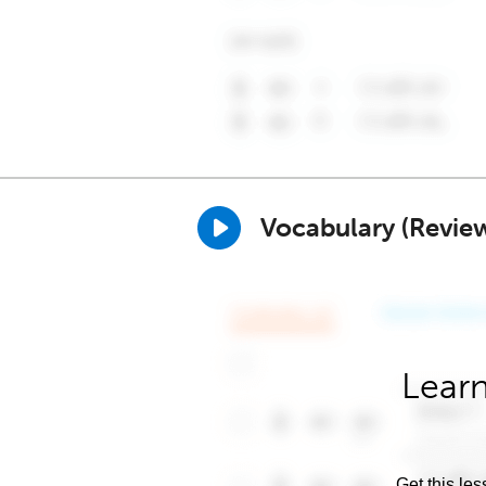
Vocabulary (Revie
Learn
Get this les