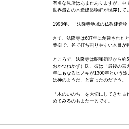
有名な見所はあまたありますが、中
世界最古の木造建築物群が現存して
1993年、「法隆寺地域の仏教建造
さて、法隆寺は607年に創建され
葉樹で、斧で打ち割りやすい木目が
ところで、法隆寺は昭和初期から約
おかつねかず）氏。彼は「最後の宮大
年にもなるヒノキが1300年という
は神のようだ」と言ったのだそう。
「木のいのち」を大切にしてきた古
めてみるのもまた一興です。