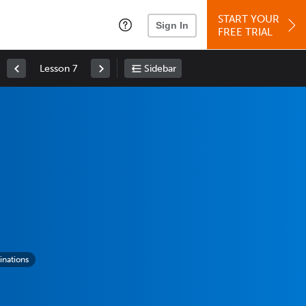
START YOUR
Sign In
FREE TRIAL
Lesson 7
Sidebar
inations