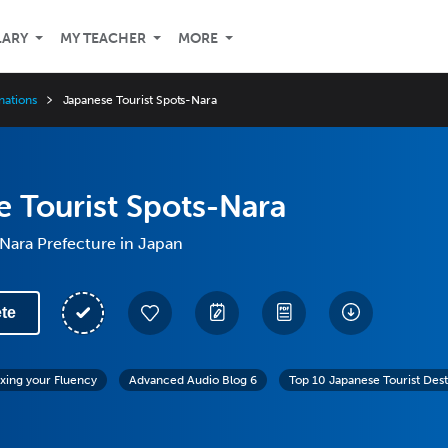
LARY
MY TEACHER
MORE
nations
Japanese Tourist Spots-Nara
 Tourist Spots-Nara
Nara Prefecture in Japan
te
exing your Fluency
Advanced Audio Blog 6
Top 10 Japanese Tourist Dest