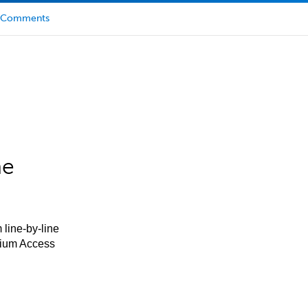
Comments
he
 line-by-line
mium Access