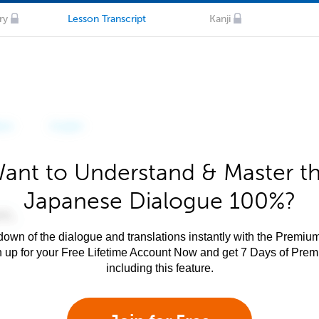
ry
Lesson Transcript
Kanji
ant to Understand & Master t
Japanese Dialogue 100%?
own of the dialogue and translations instantly with the Premium
n up for your Free Lifetime Account Now and get 7 Days of Pre
including this feature.