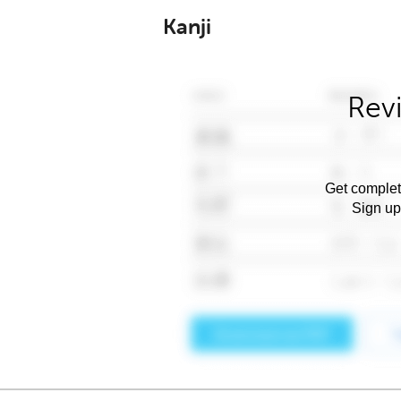
Kanji
Rev
Get complet
Sign up