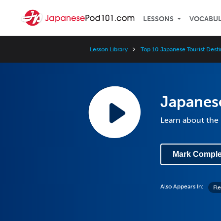
LESSONS
VOCABU
Lesson Library
Top 10 Japanese Tourist Desti
Japanese
Learn about the 
Mark Comple
Also Appears In:
Fl