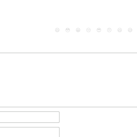
😄
😳
😁
😒
😎
😠
😆
😅