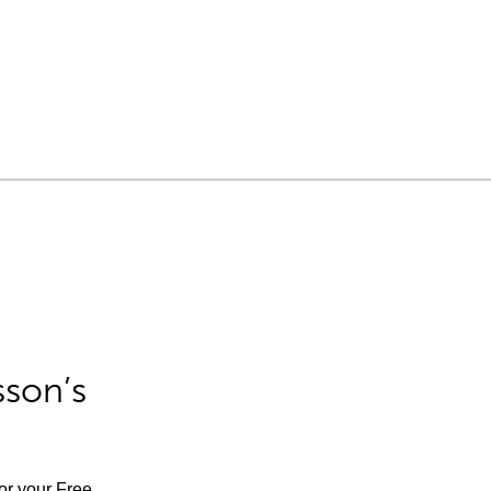
sson’s
for your Free