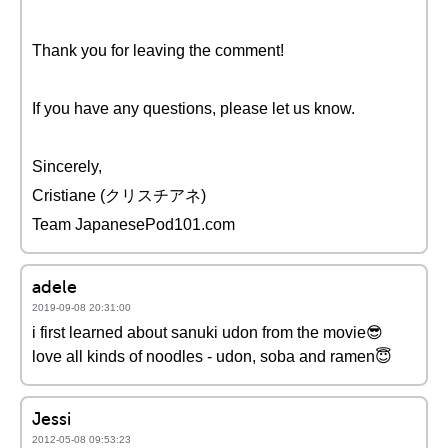
Thank you for leaving the comment!
If you have any questions, please let us know.
Sincerely,
Cristiane (クリスチアネ)
Team JapanesePod101.com
adele
2019-09-08 20:31:00
i first learned about sanuki udon from the movie😎
love all kinds of noodles - udon, soba and ramen😇
Jessi
2012-05-08 09:53:23