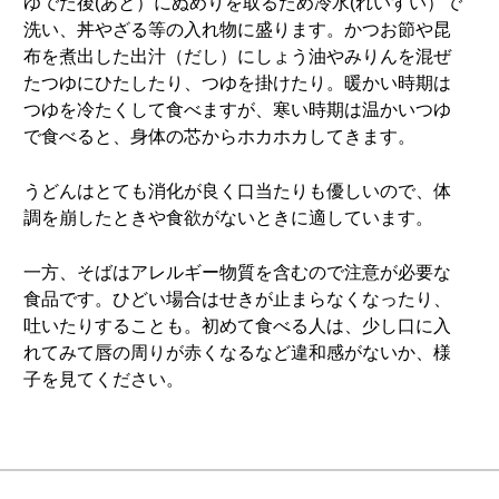
ゆでた後(あと）にぬめりを取るため冷水(れいすい）で
洗い、丼やざる等の入れ物に盛ります。かつお節や昆
布を煮出した出汁（だし）にしょう油やみりんを混ぜ
たつゆにひたしたり、つゆを掛けたり。暖かい時期は
つゆを冷たくして食べますが、寒い時期は温かいつゆ
で食べると、身体の芯からホカホカしてきます。
うどんはとても消化が良く口当たりも優しいので、体
調を崩したときや食欲がないときに適しています。
一方、そばはアレルギー物質を含むので注意が必要な
食品です。ひどい場合はせきが止まらなくなったり、
吐いたりすることも。初めて食べる人は、少し口に入
れてみて唇の周りが赤くなるなど違和感がないか、様
子を見てください。