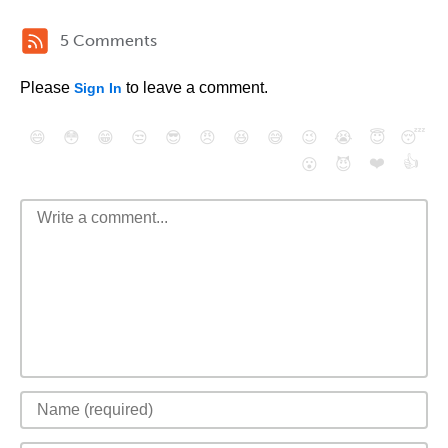
5 Comments
Please
to leave a comment.
Sign In
😄
😳
😁
😒
😎
😠
😆
😅
😉
😭
😇
😴
❤️
👍
😮
😈