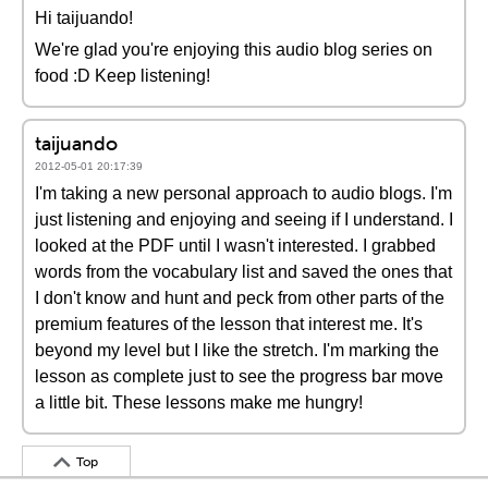
Hi taijuando!
We're glad you're enjoying this audio blog series on
food :D Keep listening!
taijuando
2012-05-01 20:17:39
I'm taking a new personal approach to audio blogs. I'm
just listening and enjoying and seeing if I understand. I
looked at the PDF until I wasn't interested. I grabbed
words from the vocabulary list and saved the ones that
I don't know and hunt and peck from other parts of the
premium features of the lesson that interest me. It's
beyond my level but I like the stretch. I'm marking the
lesson as complete just to see the progress bar move
a little bit. These lessons make me hungry!
Top