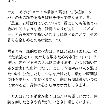
ょう。
一方、そばは1メートル前後の高さになる植物「ソ
バ」の実の粉であるそば粉を使って作ります。昔、
「黒麦」と呼ばれていたソバは、麺にしても茶色と灰
色の中間のような色。独特の香りがあり、「ズズズ
ー」と音を立てて吸い込むように食べることで、その
香りを楽しめるのも特徴の一つ。
両者とも一般的な食べ方は、さほど変わりません。ゆ
でた後(あと）にぬめりを取るため冷水(れいすい）で
洗い、丼やざる等の入れ物に盛ります。かつお節や昆
布を煮出した出汁（だし）にしょう油やみりんを混ぜ
たつゆにひたしたり、つゆを掛けたり。暖かい時期は
つゆを冷たくして食べますが、寒い時期は温かいつゆ
で食べると、身体の芯からホカホカしてきます。
うどんはとても消化が良く口当たりも優しいので、体
調を崩したときや食欲がないときに適しています。