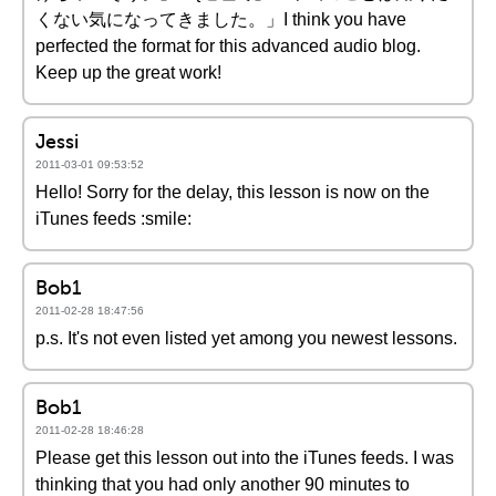
くない気になってきました。」I think you have
perfected the format for this advanced audio blog.
Keep up the great work!
Jessi
2011-03-01 09:53:52
Hello! Sorry for the delay, this lesson is now on the
iTunes feeds :smile:
Bob1
2011-02-28 18:47:56
p.s. It's not even listed yet among you newest lessons.
Bob1
2011-02-28 18:46:28
Please get this lesson out into the iTunes feeds. I was
thinking that you had only another 90 minutes to