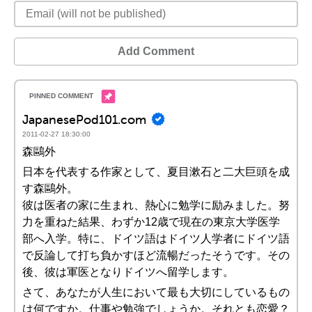
Add Comment
JapanesePod101.com
2011-02-27 18:30:00
森鷗外
日本を代表する作家として、夏目漱石と二大巨頭を成
す森鷗外。
彼は医者の家に生まれ、熱心に勉学に励みました。努
力を重ねた結果、わずか12歳で現在の東京大学医学
部へ入学。特に、ドイツ語はドイツ人学者にドイツ語
で反論して打ち負かすほど流暢だったそうです。その
後、彼は軍医となりドイツへ留学します。
さて、あなたが人生において最も大切にしているもの
は何ですか。仕事や勉強でしょうか。それとも恋愛？