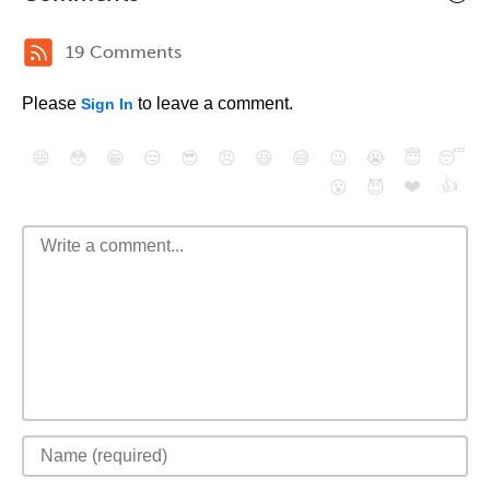
19 Comments
Please
to leave a comment.
Sign In
😄
😳
😁
😒
😎
😠
😆
😅
😉
😭
😇
😴
❤️
👍
😮
😈