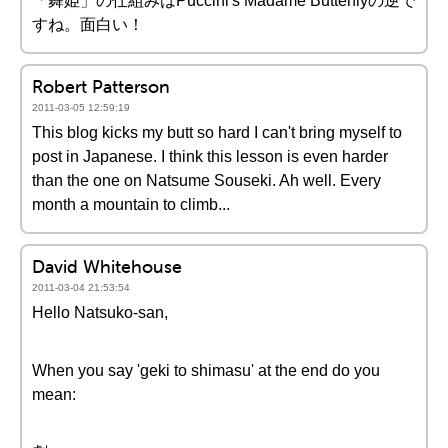
「舞姫」の仕組みはPuccini's Madame Butterflyの逆で
すね。面白い！
Robert Patterson
2011-03-05 12:59:19
This blog kicks my butt so hard I can't bring myself to
post in Japanese. I think this lesson is even harder
than the one on Natsume Souseki. Ah well. Every
month a mountain to climb...
David Whitehouse
2011-03-04 21:53:54
Hello Natsuko-san,
When you say 'geki to shimasu' at the end do you
mean: