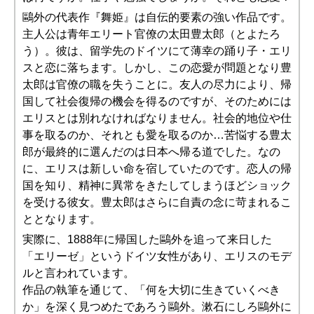
鷗外の代表作『舞姫』は自伝的要素の強い作品です。
主人公は青年エリート官僚の太田豊太郎（とよたろ
う）。彼は、留学先のドイツにて薄幸の踊り子・エリ
スと恋に落ちます。しかし、この恋愛が問題となり豊
太郎は官僚の職を失うことに。友人の尽力により、帰
国して社会復帰の機会を得るのですが、そのためには
エリスとは別れなければなりません。社会的地位や仕
事を取るのか、それとも愛を取るのか…苦悩する豊太
郎が最終的に選んだのは日本へ帰る道でした。なの
に、エリスは新しい命を宿していたのです。恋人の帰
国を知り、精神に異常をきたしてしまうほどショック
を受ける彼女。豊太郎はさらに自責の念に苛まれるこ
ととなります。
実際に、1888年に帰国した鷗外を追って来日した
「エリーゼ」というドイツ女性があり、エリスのモデ
ルと言われています。
作品の執筆を通じて、「何を大切に生きていくべき
か」を深く見つめたであろう鷗外。漱石にしろ鷗外に