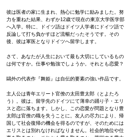
彼は医者の家に生まれ、熱心に勉学に励みました。努
力を重ねた結果、わずか12歳で現在の東京大学医学部
へ入学。特に、ドイツ語はドイツ人学者にドイツ語で
反論して打ち負かすほど流暢だったそうです。その
後、彼は軍医となりドイツへ留学します。
さて、あなたが人生において最も大切にしているもの
は何ですか。仕事や勉強でしょうか。それとも恋愛？
鷗外の代表作『舞姫』は自伝的要素の強い作品です。
主人公は青年エリート官僚の太田豊太郎（とよたろ
う）。彼は、留学先のドイツにて薄幸の踊り子・エリ
スと恋に落ちます。しかし、この恋愛が問題となり豊
太郎は官僚の職を失うことに。友人の尽力により、帰
国して社会復帰の機会を得るのですが、そのためには
エリスとは別れなければなりません。社会的地位や仕