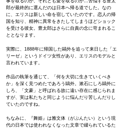
事を取るのか、それとも愛を取るのか…苦悩する豊太
郎が最終的に選んだのは日本へ帰る道でした。なの
に、エリスは新しい命を宿していたのです。恋人の帰
国を知り、精神に異常をきたしてしまうほどショック
を受ける彼女。豊太郎はさらに自責の念に苛まれるこ
ととなります。
実際に、1888年に帰国した鷗外を追って来日した「エ
リーゼ」というドイツ女性があり、エリスのモデルと
言われています。
作品の執筆を通じて、「何を大切に生きていくべき
か」を深く見つめたであろう鷗外。漱石にしろ鷗外に
しろ、「文豪」と呼ばれる故に遠い存在に感じられま
すが、実は私たちと同じように悩んだり苦しんだりし
ていたのですね。
ちなみに、『舞姫』は雅文体（がぶんたい）という現
代の日本では使われなくなった文章で綴られているた