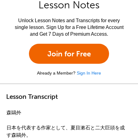
Lesson Notes
Unlock Lesson Notes and Transcripts for every
single lesson. Sign Up for a Free Lifetime Account
and Get 7 Days of Premium Access.
Join for Free
Already a Member?
Sign In Here
Lesson Transcript
森鷗外
日本を代表する作家として、夏目漱石と二大巨頭を成
す森鷗外。