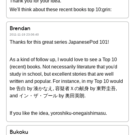
Thank you for your idea.
We'll think about these recent books top 10:grin:
Brendan
2011-11-19 23:06:40
Thanks for this great series JapanesePod 101!
As a kind of follow up, I would love to see a Top 10
(recent) books. Not necessarily literature that you'd
study in school, but excellent stories that are well
written and popular. For instance, in my Top 10 would
be 告白 by 湊かなえ, 容疑者Ｘの献身 by 東野圭吾,
and イン・ザ・プール by 奥田英朗.
If you like the idea, yoroshiku-onegaishimasu.
Bukoku