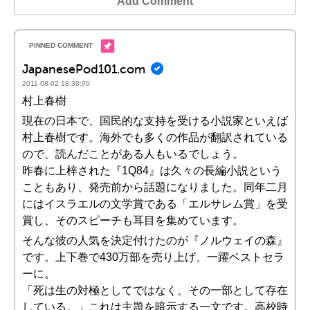
Add Comment
JapanesePod101.com
2011-08-02 18:30:00
村上春樹
現在の日本で、国民的な支持を受ける小説家といえば
村上春樹です。海外でも多くの作品が翻訳されている
ので、読んだことがある人もいるでしょう。
昨春に上梓された『1Q84』は久々の長編小説という
こともあり、発売前から話題になりました。同年二月
にはイスラエルの文学賞である「エルサレム賞」を受
賞し、そのスピーチも耳目を集めています。
そんな彼の人気を決定付けたのが『ノルウェイの森』
です。上下巻で430万部を売り上げ、一躍ベストセラ
ーに。
「死は生の対極としてではなく、その一部として存在
している。」これは主題を暗示する一文です。高校時