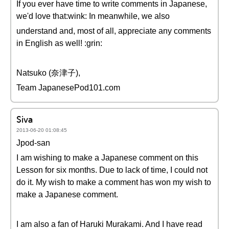
If you ever have time to write comments in Japanese,
we'd love that:wink: In meanwhile, we also
understand and, most of all, appreciate any comments
in English as well! :grin:
Natsuko (奈津子),
Team JapanesePod101.com
Siva
2013-06-20 01:08:45
Jpod-san
I am wishing to make a Japanese comment on this
Lesson for six months. Due to lack of time, I could not
do it. My wish to make a comment has won my wish to
make a Japanese comment.
I am also a fan of Haruki Murakami. And I have read