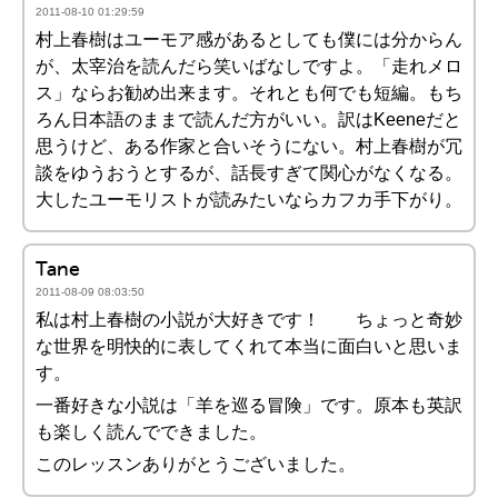
2011-08-10 01:29:59
村上春樹はユーモア感があるとしても僕には分からん
が、太宰治を読んだら笑いばなしですよ。「走れメロ
ス」ならお勧め出来ます。それとも何でも短編。もち
ろん日本語のままで読んだ方がいい。訳はKeeneだと
思うけど、ある作家と合いそうにない。村上春樹が冗
談をゆうおうとするが、話長すぎて関心がなくなる。
大したユーモリストが読みたいならカフカ手下がり。
Tane
2011-08-09 08:03:50
私は村上春樹の小説が大好きです！ ちょっと奇妙
な世界を明快的に表してくれて本当に面白いと思いま
す。
一番好きな小説は「羊を巡る冒険」です。原本も英訳
も楽しく読んでできました。
このレッスンありがとうございました。