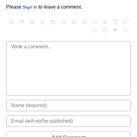
Please
to leave a comment.
Sign In
😄
😳
😁
😒
😎
😠
😆
😅
😉
😭
😇
😴
❤️
👍
😮
😈