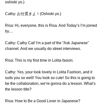
oshioki yo.)
Cathy: お仕置きよ！(Oshioki yo.)
Risa: Hi, everyone, this is Risa. And Today’s I’m joined
by…
Cathy: Cathy Cat! I'm a part of the ”Ask Japanese"
channel. And we usually do street interviews.
Risa: This is my first time in Lolita fasion.
Cathy: Yes, your look lovely in Lolita Fashion, and it
suits you so well! You look so cute! So this is going to
be the collaboration, we’re gonna do a lesson. What’s
the lesson title?
Risa: How to Be a Good Lover in Japanese?