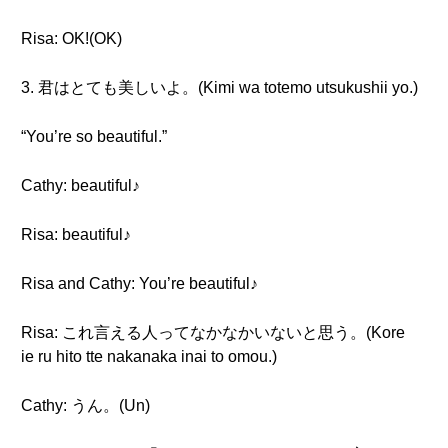
Risa: OK!(OK)
3. 君はとても美しいよ。(Kimi wa totemo utsukushii yo.)
“You’re so beautiful.”
Cathy: beautiful♪
Risa: beautiful♪
Risa and Cathy: You’re beautiful♪
Risa: これ言える人ってなかなかいないと思う。(Kore
ie ru hito tte nakanaka inai to omou.)
Cathy: うん。(Un)