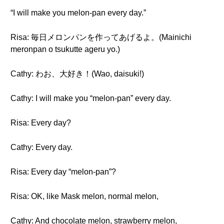
“I will make you melon-pan every day.”
Risa: 毎日メロンパンを作ってあげるよ。(Mainichi
meronpan o tsukutte ageru yo.)
Cathy: わお、大好き！(Wao, daisuki!)
Cathy: I will make you “melon-pan” every day.
Risa: Every day?
Cathy: Every day.
Risa: Every day “melon-pan”?
Risa: OK, like Mask melon, normal melon,
Cathy: And chocolate melon, strawberry melon,