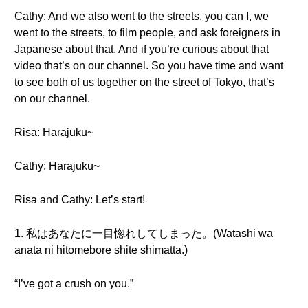
Cathy: And we also went to the streets, you can I, we
went to the streets, to film people, and ask foreigners in
Japanese about that. And if you’re curious about that
video that’s on our channel. So you have time and want
to see both of us together on the street of Tokyo, that’s
on our channel.
Risa: Harajuku~
Cathy: Harajuku~
Risa and Cathy: Let’s start!
1. 私はあなたに一目惚れしてしまった。(Watashi wa
anata ni hitomebore shite shimatta.)
“I’ve got a crush on you.”