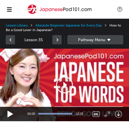
Lesson Library
Absolute Beginner Japanese for Every Day
How to
Be a Good Lover in Japanese?
Lesson 35
Video
Player
00:00
12:32